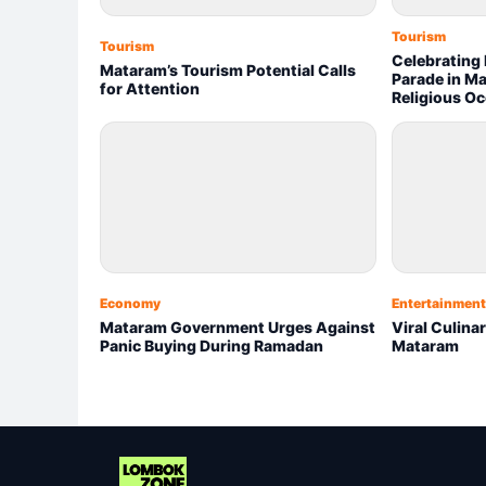
Tourism
Tourism
Celebrating
Mataram’s Tourism Potential Calls
Parade in M
for Attention
Religious O
Economy
Entertainment
Mataram Government Urges Against
Viral Culina
Panic Buying During Ramadan
Mataram