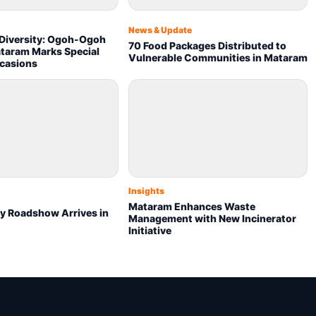
News & Update
 Diversity: Ogoh-Ogoh
70 Food Packages Distributed to
ataram Marks Special
Vulnerable Communities in Mataram
ccasions
Insights
Mataram Enhances Waste
ry Roadshow Arrives in
Management with New Incinerator
Initiative