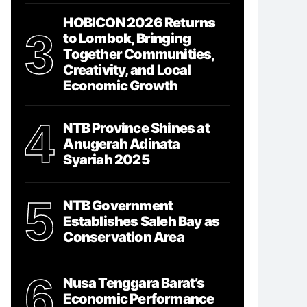
HOBICON 2026 Returns
3
to Lombok, Bringing
Together Communities,
Creativity, and Local
Economic Growth
4
NTB Province Shines at
Anugerah Adinata
Syariah 2025
5
NTB Government
Establishes Saleh Bay as
Conservation Area
6
Nusa Tenggara Barat’s
Economic Performance